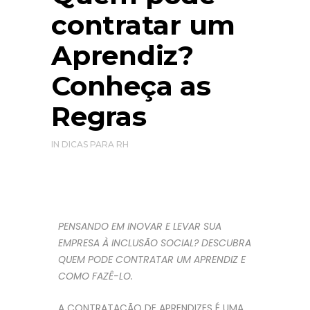
contratar um
Aprendiz?
Conheça as
Regras
IN
DICAS PARA RH
PENSANDO EM INOVAR E LEVAR SUA
EMPRESA À INCLUSÃO SOCIAL? DESCUBRA
QUEM PODE CONTRATAR UM APRENDIZ E
COMO FAZÊ-LO.
A CONTRATAÇÃO DE APRENDIZES É UMA