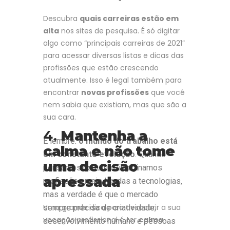
Descubra
quais carreiras estão em
alta
nos sites de pesquisa. É só digitar
algo como “principais carreiras de 2021”
para acessar diversas listas e dicas das
profissões que estão crescendo
atualmente. Isso é legal também para
encontrar
novas profissões
que você
nem sabia que existiam, mas que são a
sua cara.
4.
Mantenha a
E lembre:
o mundo do trabalho está
calma e não tome
em constante evolução
. Quando
uma decisão
pensamos no futuro, imaginamos
apressada
profissões mais ligadas a tecnologias,
mas a verdade é que o mercado
Uma grande dica para descobrir a sua
sempre precisa de criatividade,
vocação profissional é ter
calma
.
desenvolvimento humano e pessoas