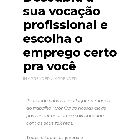
sua vocação
profissional e
escolha o
emprego certo
pra você
IN
APRENDER A APRENDER
Pensando sobre o seu lugar no mundo
do trabalho? Confira as nossas dicas
para saber qual área mais combina
com os seus talentos.
Todas e todos os jovens e