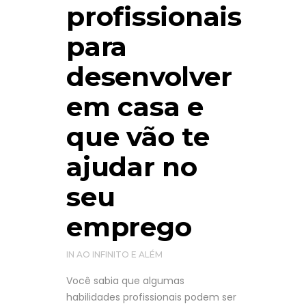
profissionais
para
desenvolver
em casa e
que vão te
ajudar no
seu
emprego
IN
AO INFINITO E ALÉM
Você sabia que algumas
habilidades profissionais podem ser