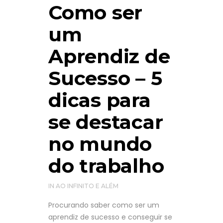
Como ser
um
Aprendiz de
Sucesso – 5
dicas para
se destacar
no mundo
do trabalho
IN
AO INFINITO E ALÉM
Procurando saber como ser um
aprendiz de sucesso e conseguir se