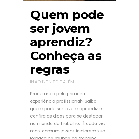
Quem pode
ser jovem
aprendiz?
Conheça as
regras
IN
AO INFINITO E ALÉM
Procurando pela primeira
experiência profissional? Saiba
quem pode ser jovem aprendiz e
confira as dicas para se destacar
no mundo do trabalho. É cada vez
mais comum jovens iniciarem sua
jornada no mundo do trabalho