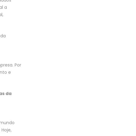
al a
l,
da
presa. Por
nto e
as da
o mundo
 Hoje,