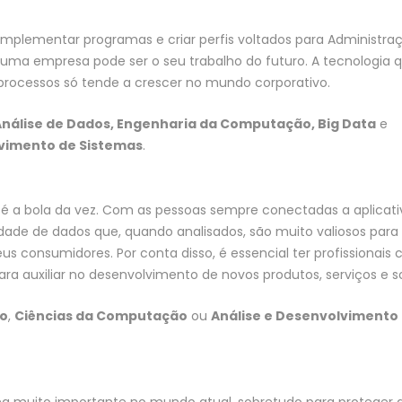
 implementar programas e criar perfis voltados para Administra
de uma empresa pode ser o seu trabalho do futuro. A tecnologia 
r processos só tende a crescer no mundo corporativo.
nálise de Dados, Engenharia da Computação, Big Data
e
lvimento de Sistemas
.
 a bola da vez. Com as pessoas sempre conectadas a aplicati
idade de dados que, quando analisados, são muito valiosos par
consumidores. Por conta disso, é essencial ter profissionais 
a auxiliar no desenvolvimento de novos produtos, serviços e s
o
,
Ciências da Computação
ou
Análise e Desenvolvimento
a muito importante no mundo atual, sobretudo para proteger 