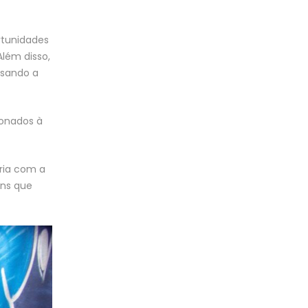
rtunidades
lém disso,
nsando a
ionados à
eria com a
ens que