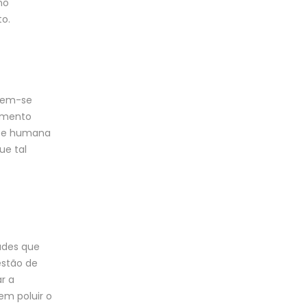
no
to.
 tem-se
amento
nte humana
ue tal
udes que
estão de
r a
em poluir o