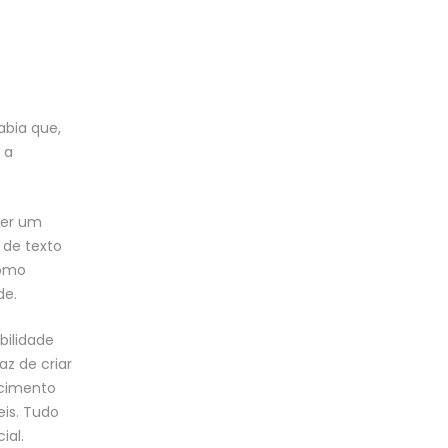
abia que,
 a
ver um
 de texto
como
de.
bilidade
z de criar
ecimento
eis. Tudo
ial.