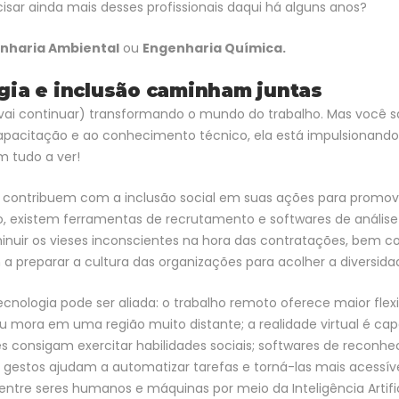
sar ainda mais desses profissionais daqui há alguns anos?
enharia Ambiental
ou
Engenharia Química.
gia e inclusão caminham juntas
 vai continuar) transformando o mundo do trabalho. Mas você s
pacitação e ao conhecimento técnico, ela está impulsionando
m tudo a ver!
ue contribuem com a inclusão social em suas ações para promo
lo, existem ferramentas de recrutamento e softwares de análise
minuir os vieses inconscientes na hora das contratações, bem 
 preparar a cultura das organizações para acolher a diversida
ecnologia pode ser aliada: o trabalho remoto oferece maior flexi
 mora em uma região muito distante; a realidade virtual é capa
consigam exercitar habilidades sociais; softwares de reconh
e gestos ajudam a automatizar tarefas e torná-las mais acessív
entre seres humanos e máquinas por meio da Inteligência Artific