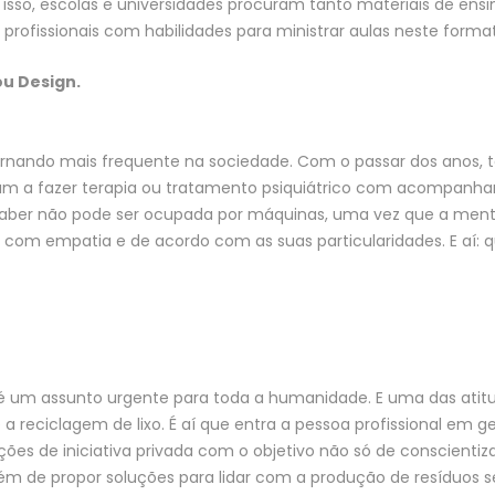
isso, escolas e universidades procuram tanto materiais de ensi
 profissionais com habilidades para ministrar aulas neste forma
u Design.
tornando mais frequente na sociedade. Com o passar dos anos,
am a fazer terapia ou tratamento psiquiátrico com acompanh
do saber não pode ser ocupada por máquinas, uma vez que a me
com empatia e de acordo com as suas particularidades. E aí: q
 um assunto urgente para toda a humanidade. E uma das atit
a reciclagem de lixo. É aí que entra a pessoa profissional em g
ções de iniciativa privada com o objetivo não só de conscientiza
m de propor soluções para lidar com a produção de resíduos s