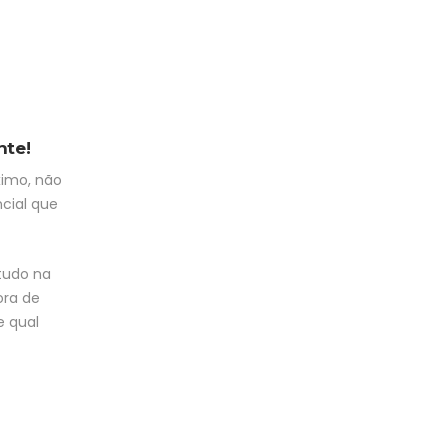
nte!
ximo, não
ncial que
tudo na
ora de
e qual