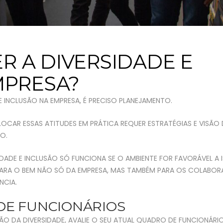
 A DIVERSIDADE E
MPRESA?
E INCLUSÃO NA EMPRESA, É PRECISO PLANEJAMENTO.
OCAR ESSAS ATITUDES EM PRÁTICA REQUER ESTRATÉGIAS E VISÃO
O.
ADE E INCLUSÃO SÓ FUNCIONA SE O AMBIENTE FOR FAVORÁVEL A I
PARA O BEM NÃO SÓ DA EMPRESA, MAS TAMBÉM PARA OS COLABOR
NCIA.
DE FUNCIONÁRIOS
DA DIVERSIDADE, AVALIE O SEU ATUAL QUADRO DE FUNCIONÁRIO