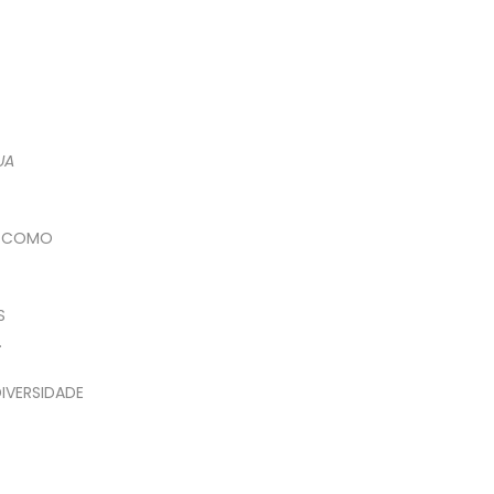
UA
L, COMO
S
.
IVERSIDADE