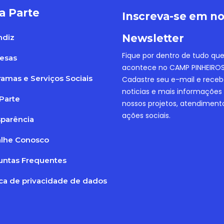
a Parte
Inscreva-se em n
Newsletter
ndiz
Fique por dentro de tudo qu
esas
acontece no CAMP PINHEIROS
amas e Serviços Sociais
Cadastre seu e-mail e rece
noticias e mais informações
Parte
nossos projetos, atendiment
ações sociais.
sparência
alhe Conosco
untas Frequentes
ica de privacidade de dados