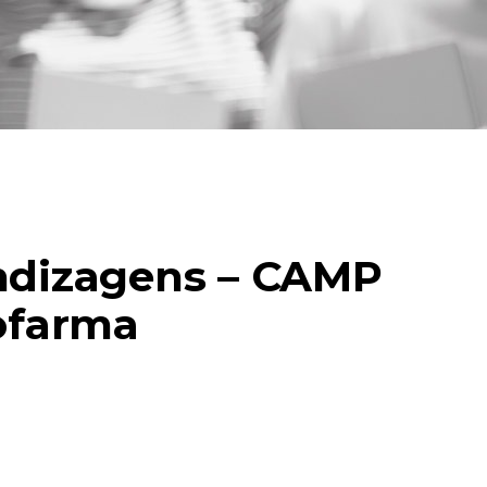
ndizagens – CAMP
ofarma